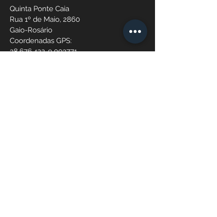
Quinta Ponte Caia
Rua 1º de Maio, 2860
Gaio-Rosário
Coordenadas GPS:
38.676.422-9.003771
Horário - 9:00 - 18:00
Horário de Verão - 9:00 -
20:00
CONTATE-NOS
+351 926 559 665
Custo chamada para rede móvel
nacional
info@patiodotejo.com