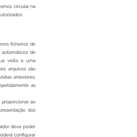
smos, circular na
utorizados.
nos ficheiros de
s automáticos de
sua visita a uma
tes arquivos são
itas anteriores,
repetidamente as
 proporcionar ao
apresentação dos
zador deve poder
poderá configurar