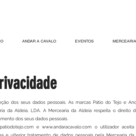
JO
ANDAR A CAVALO
EVENTOS
MERCEARIA
Privacidade
oteção dos seus dados pessoais. As marcas Pátio do Tejo e An
a da Aldeia, LDA. A Mercearia da Aldeia respeita o direito do
tamento dos seus dados pessoais.
patiodotejo.com
e
www.andaracavalo.com
o utilizador aceit
a e ulterior tratamento de dados pessoais pela Mercearia da