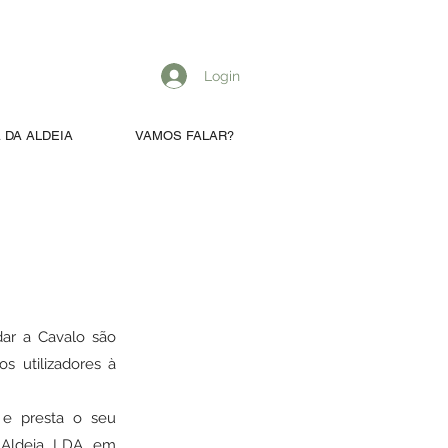
Login
 DA ALDEIA
VAMOS FALAR?
dar a Cavalo são
s utilizadores à
a e presta o seu
 Aldeia, LDA, em