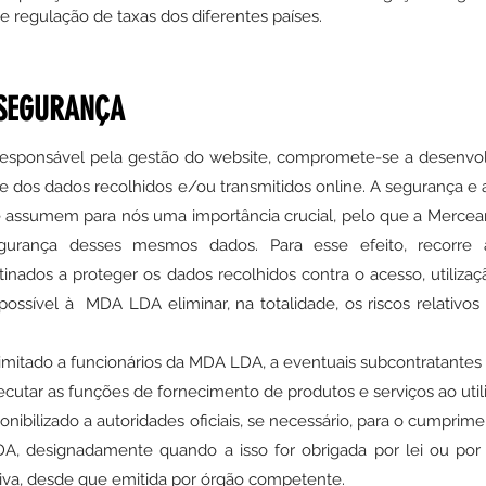
 e regulação de taxas dos diferentes países.
 SEGURANÇA
responsável pela gestão do website, compromete-se a desenvo
ade dos dados recolhidos e/ou transmitidos online. A segurança e 
 assumem para nós uma importância crucial, pelo que a Merceari
rança desses mesmos dados. Para esse efeito, recorre a
nados a proteger os dados recolhidos contra o acesso, utilizaç
possível à
MDA LDA
eliminar, na totalidade, os riscos relativo
imitado a funcionários da
MDA LDA
, a eventuais subcontratantes 
utar as funções de fornecimento de produtos e serviços ao util
ibilizado a autoridades oficiais, se necessário, para o cumprim
DA
, designadamente quando a isso for obrigada por lei ou po
ativa, desde que emitida por órgão competente.