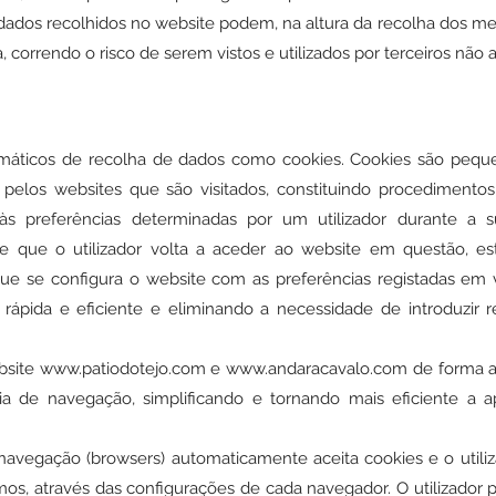
ados recolhidos no website podem, na altura da recolha dos me
correndo o risco de serem vistos e utilizados por terceiros não a
omáticos de recolha de dados como cookies. Cookies são peque
pelos websites que são visitados, constituindo procedimento
 às preferências determinadas por um utilizador durante a 
 que o utilizador volta a aceder ao website em questão, es
e se configura o website com as preferências registadas em vis
ápida e eficiente e eliminando a necessidade de introduzir 
bsite
www.patiodotejo.com
e
www.andaracavalo.com
de forma a
ia de navegação, simplificando e tornando mais eficiente a 
navegação (browsers) automaticamente aceita cookies e o utili
smos, através das configurações de cada navegador. O utilizador 