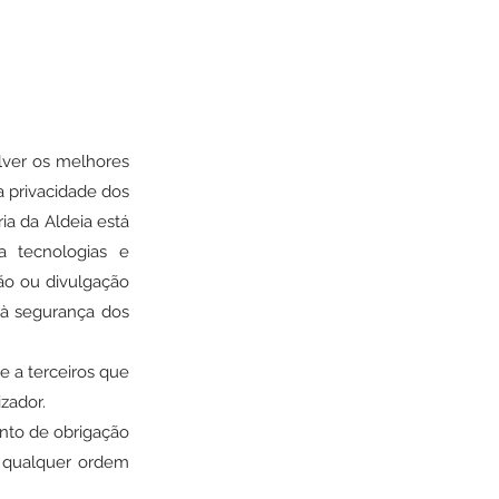
lver os melhores
a privacidade dos
a da Aldeia está
 tecnologias e
ão ou divulgação
s à segurança dos
e a terceiros que
izador.
ento de obrigação
r qualquer ordem