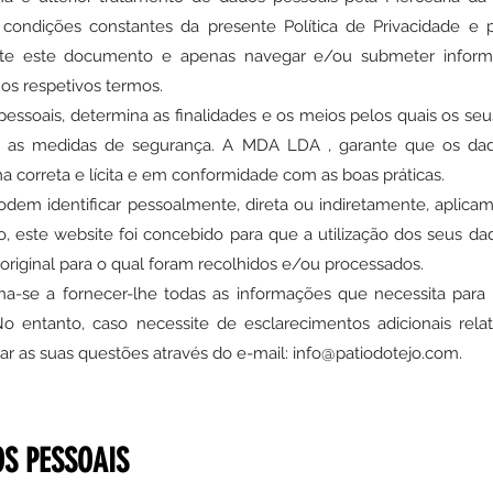
ondições constantes da presente Política de Privacidade e p
ente este documento e apenas navegar e/ou submeter inform
 os respetivos termos.
ssoais, determina as finalidades e os meios pelos quais os seu
as as medidas de segurança. A MDA LDA , garante que os dad
a correta e lícita e em conformidade com as boas práticas.
em identificar pessoalmente, direta ou indiretamente, aplicamo
ão, este website foi concebido para que a utilização dos seus da
original para o qual foram recolhidos e/ou processados.
tina-se a fornecer-lhe todas as informações que necessita par
No entanto, caso necessite de esclarecimentos adicionais rela
car as suas questões através do e-mail: info@patiodotejo.com.
S PESSOAIS