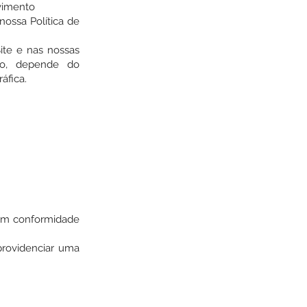
lvimento
ossa Política de
ite e nas nossas
to, depende do
áfica.
 em conformidade
providenciar uma