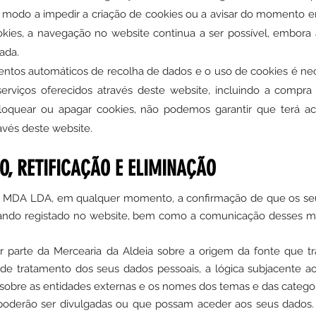
modo a impedir a criação de cookies ou a avisar do momento em
kies, a navegação no website continua a ser possível, embora 
tada.
ntos automáticos de recolha de dados e o uso de cookies é nece
serviços oferecidos através deste website, incluindo a compra
bloquear ou apagar cookies, não podemos garantir que terá a
avés deste website.
O, RETIFICAÇÃO E ELIMINAÇÃO
a
MDA LDA
, em qualquer momento, a confirmação de que os se
ando registado no website, bem como a comunicação desses 
r parte da Mercearia da Aldeia sobre a origem da fonte que tr
s de tratamento dos seus dados pessoais, a lógica subjacente 
 sobre as entidades externas e os nomes dos temas e das catego
poderão ser divulgadas ou que possam aceder aos seus dados