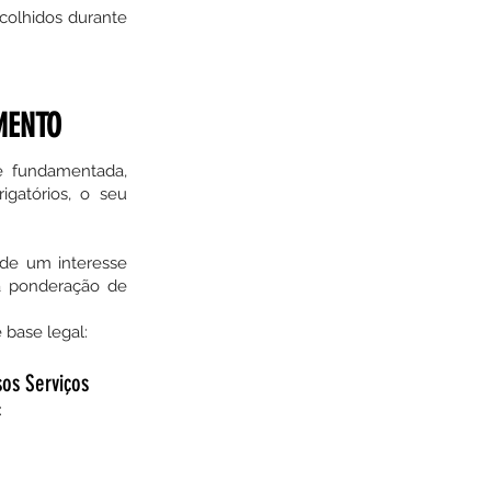
colhidos durante
MENTO
e fundamentada,
gatórios, o seu
 de um interesse
 a ponderação de
 base legal:
sos
Serviços
: